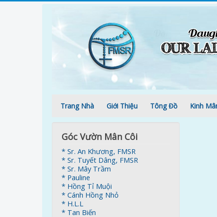
Trang Nhà
Giới Thiệu
Tông Đồ
Kinh Mâ
Góc Vườn Mân Côi
* Sr. An Khương, FMSR
* Sr. Tuyết Dâng, FMSR
* Sr. Mây Trầm
* Pauline
* Hồng Tỉ Muội
* Cánh Hồng Nhỏ
* H.L.L
* Tan Biến