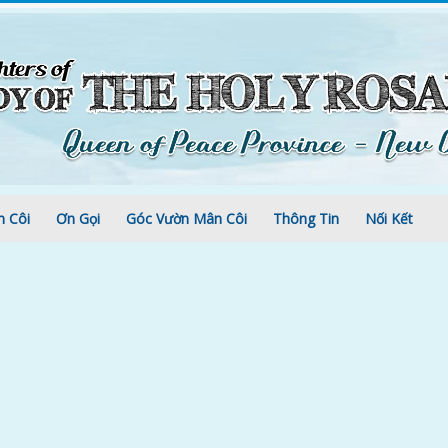
n Côi
Ơn Gọi
Góc Vườn Mân Côi
Thông Tin
Nối Kết