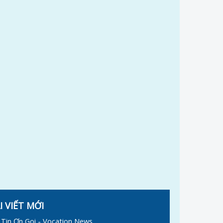
I VIẾT MỚI
Tin Ơn Gọi - Vocation News